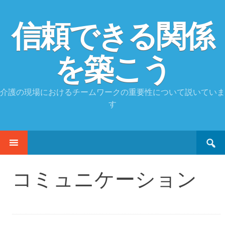
信頼できる関係
を築こう
介護の現場におけるチームワークの重要性について説いていま
す
Search
SKIP
for:
TO
CONTENT
コミュニケーション